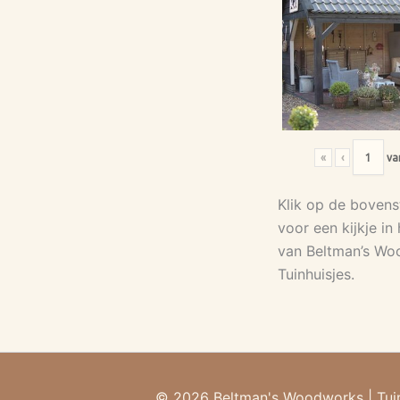
«
‹
va
Klik op de bovens
voor een kijkje in
van Beltman’s W
Tuinhuisjes.
© 2026 Beltman's Woodworks
|
Tui