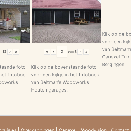
Klik op de b
voor een kijk
van Beltman
n
13
›
»
«
‹
van
8
›
»
Canexel Tuin
Bergingen.
taande foto
Klik op de bovenstaande foto
 het fotoboek
voor een kijkje in het fotoboek
oodworks
van Beltman’s Woodworks
Houten garages.
nhuisjes
|
Overkappingen
|
Canexel
|
Woodvision
|
Contact