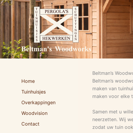
Ga
naar
de
inhoud
Beltman’s Woodw
Beltman’s woodwork
Home
maken van tuinhui
Tuinhuisjes
maken voor elke 
Overkappingen
Samen met u wille
Woodvision
neerzetten. Wij w
Contact
zodat uw tuin ook 