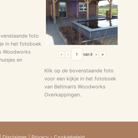
ovenstaande foto
je in het fotoboek
’s Woodworks
«
‹
van
6
›
»
huisjes en
Klik op de bovenstaande foto
voor een kijkje in het fotoboek
van Beltman’s Woodworks
Overkappingen.
|
Disclaimer
|
Privacy - Cookiebeleid