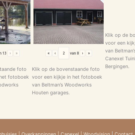
Klik op de b
voor een kijk
van Beltman
n
13
›
»
«
‹
van
8
›
»
Canexel Tuin
Bergingen.
taande foto
Klik op de bovenstaande foto
 het fotoboek
voor een kijkje in het fotoboek
oodworks
van Beltman’s Woodworks
Houten garages.
nhuisjes
|
Overkappingen
|
Canexel
|
Woodvision
|
Contact