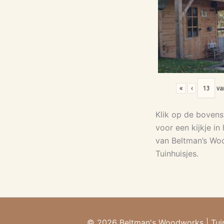
«
‹
va
Klik op de bovens
voor een kijkje in
van Beltman’s W
Tuinhuisjes.
© 2026 Beltman's Woodworks
|
Tui