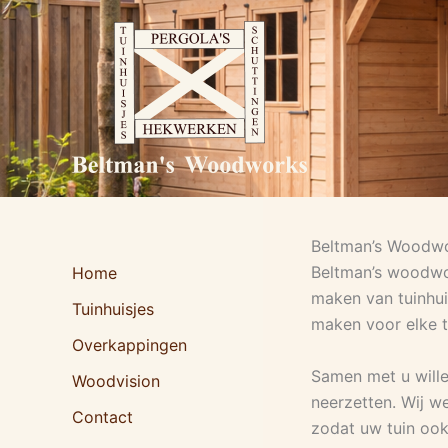
Ga
naar
de
inhoud
Beltman’s Woodw
Beltman’s woodwork
Home
maken van tuinhui
Tuinhuisjes
maken voor elke 
Overkappingen
Samen met u wille
Woodvision
neerzetten. Wij w
Contact
zodat uw tuin ook 