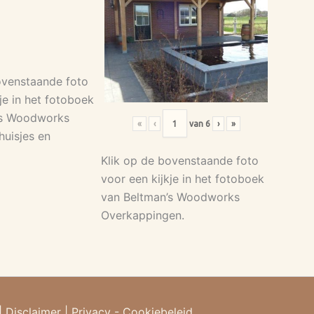
ovenstaande foto
je in het fotoboek
’s Woodworks
«
‹
van
6
›
»
huisjes en
Klik op de bovenstaande foto
voor een kijkje in het fotoboek
van Beltman’s Woodworks
Overkappingen.
|
Disclaimer
|
Privacy - Cookiebeleid