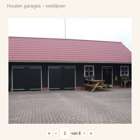
Houten garages – verblijven
«
‹
van
8
›
»