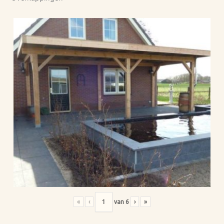
«
‹
van
6
›
»