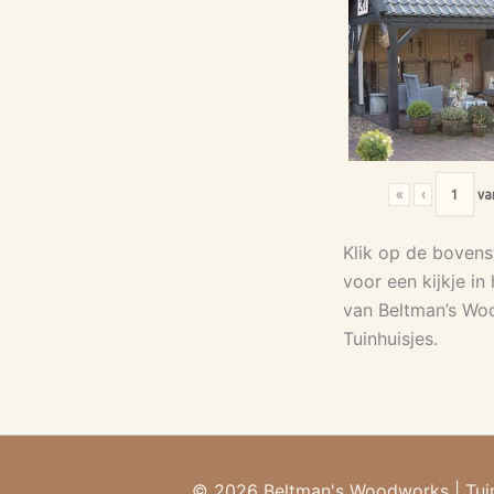
«
‹
va
Klik op de bovens
voor een kijkje in
van Beltman’s W
Tuinhuisjes.
© 2026 Beltman's Woodworks
|
Tui