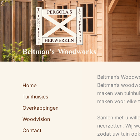
Ga
naar
de
inhoud
Beltman’s Woodw
Beltman’s woodwork
Home
maken van tuinhui
Tuinhuisjes
maken voor elke 
Overkappingen
Samen met u wille
Woodvision
neerzetten. Wij w
Contact
zodat uw tuin ook 