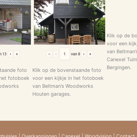
Klik op de b
voor een kijk
van Beltman
n
13
›
»
«
‹
van
8
›
»
Canexel Tuin
Bergingen.
taande foto
Klik op de bovenstaande foto
 het fotoboek
voor een kijkje in het fotoboek
oodworks
van Beltman’s Woodworks
Houten garages.
nhuisjes
|
Overkappingen
|
Canexel
|
Woodvision
|
Contact