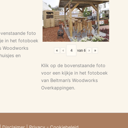
ovenstaande foto
je in het fotoboek
’s Woodworks
«
‹
van
6
›
»
huisjes en
Klik op de bovenstaande foto
voor een kijkje in het fotoboek
van Beltman’s Woodworks
Overkappingen.
|
Disclaimer
|
Privacy - Cookiebeleid