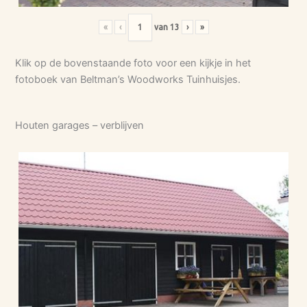
«
‹
van
13
›
»
Klik op de bovenstaande foto voor een kijkje in het
fotoboek van Beltman’s Woodworks Tuinhuisjes.
Houten garages – verblijven