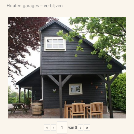
Houten garages – verblijven
«
‹
van
8
›
»