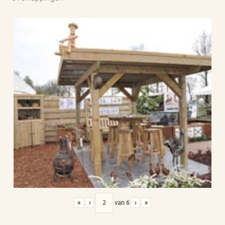
«
‹
van
6
›
»